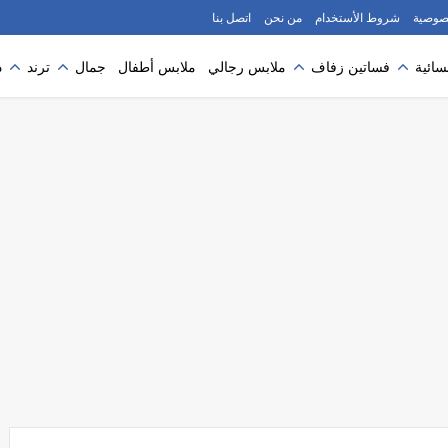
صوصية
شروط الأستخدام
من نحن
اتصل بنا
سائية
فساتين زفاف
ملابس رجالي
ملابس أطفال
جمال
ترند
د