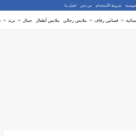
صوصية
شروط الأستخدام
من نحن
اتصل بنا
سائية
فساتين زفاف
ملابس رجالي
ملابس أطفال
جمال
ترند
د