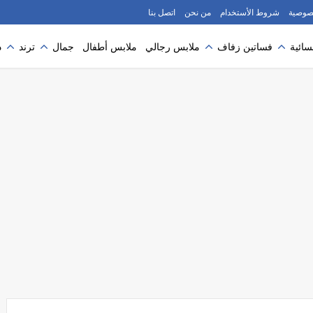
صوصية
شروط الأستخدام
من نحن
اتصل بنا
سائية
فساتين زفاف
ملابس رجالي
ملابس أطفال
جمال
ترند
د