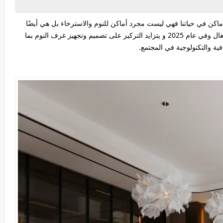
اكن في حياتنا فهي ليست مجرد أماكن للنوم والاسترخاء بل هي أيضًا
ملاذات للراحة والتأمل في عالم مليء بالضجيج والانشغال وفي عام 2025 و يتزايد التركيز على تصميم وتجهيز غرف النوم بما
ية والتكنولوجية في المجتمع.