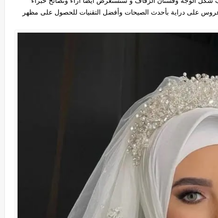
ب شكل الوجه وفستان الزفاف و سنستعرض أيضًا آراء ونصائح خبراء
عروس على دراية بأحدث الصيحات وأفضل التقنيات للحصول على مظهر