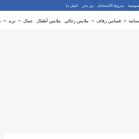
صوصية
شروط الأستخدام
من نحن
اتصل بنا
سائية
فساتين زفاف
ملابس رجالي
ملابس أطفال
جمال
ترند
د