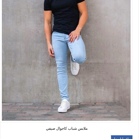
ملابس شباب كاجوال صيفي
اقرا ايضا